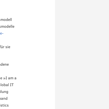
smodell
smodelle
e-
ür sie
ndene
ne »I am a
lobal IT
ilung
rband
istics