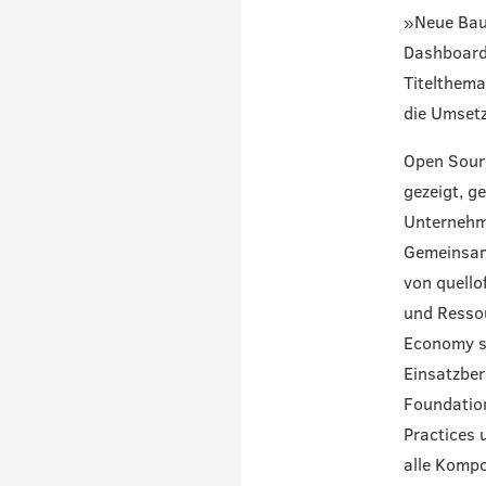
»Neue Baus
Dashboard 
Titelthema
die Umset
Open Sourc
gezeigt, g
Unternehme
Gemeinsam 
von quello
und Ressou
Economy s
Einsatzber
Foundation
Practices 
alle Kompo