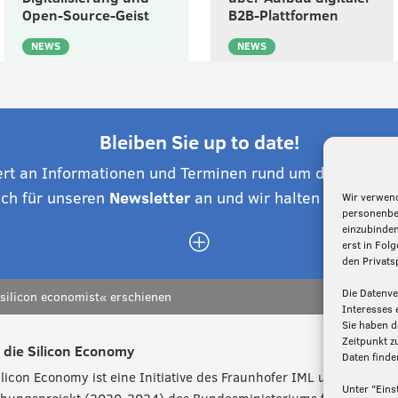
Open-Source-Geist
B2B-Plattformen
NEWS
NEWS
Bleiben Sie up to date!
ert an Informationen und Terminen rund um die Silico
ich für unseren
Newsletter
an und wir halten Sie auf d
Wir verwend
personenbez
einzubinden
P
erst in Folg
den Privats
Die Datenve
silicon economist« erschienen
Interesses 
Sie haben d
Zeitpunkt z
 die Silicon Economy
Daten finde
ilicon Economy ist eine Initiative des Fraunhofer IML und ein
Unter "Eins