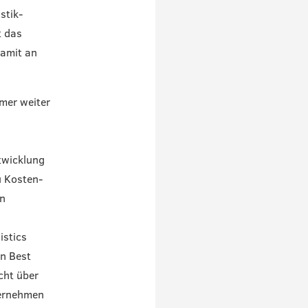
stik-
t das
damit an
mer weiter
ntwicklung
u Kosten-
on
istics
on Best
cht über
ternehmen