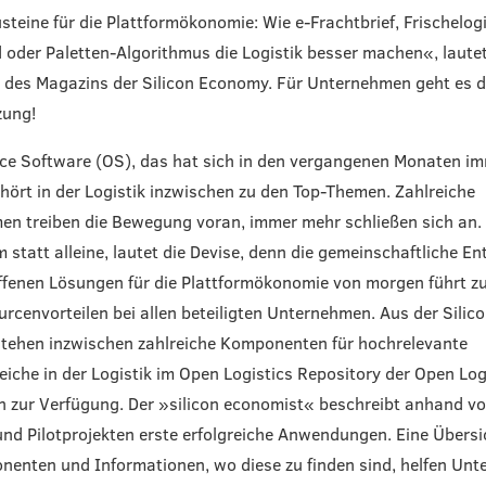
teine für die Plattformökonomie: Wie e-Frachtbrief, Frischelogi
oder Paletten-Algorithmus die Logistik besser machen«, laute
 des Magazins der Silicon Economy. Für Unternehmen geht es 
zung!
e Software (OS), das hat sich in den vergangenen Monaten im
ehört in der Logistik inzwischen zu den Top-Themen. Zahlreiche
n treiben die Bewegung voran, immer mehr schließen sich an.
statt alleine, lautet die Devise, denn die gemeinschaftliche E
ffenen Lösungen für die Plattformökonomie von morgen führt z
rcenvorteilen bei allen beteiligten Unternehmen. Aus der Silic
tehen inzwischen zahlreiche Komponenten für hochrelevante
eiche in der Logistik im Open Logistics Repository der Open Log
 zur Verfügung. Der »silicon economist« beschreibt anhand v
und Pilotprojekten erste erfolgreiche Anwendungen. Eine Übersi
nenten und Informationen, wo diese zu finden sind, helfen Un