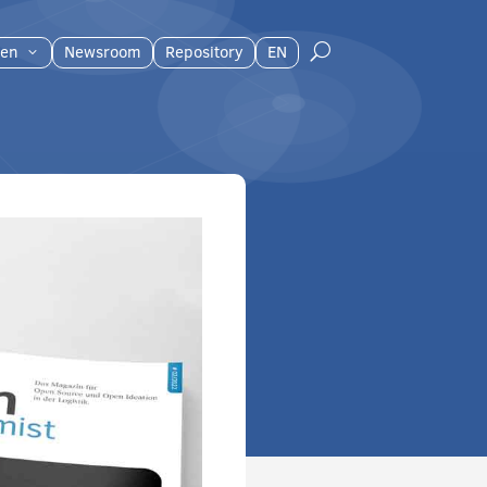
en
Newsroom
Repository
EN
U
3