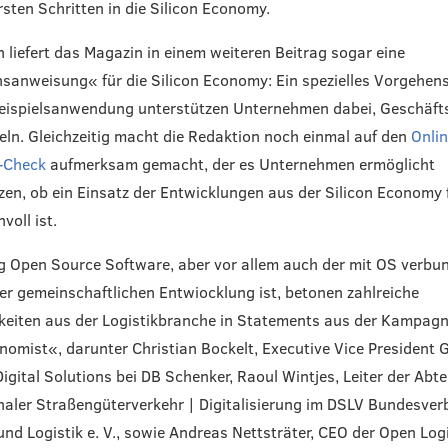
ersten Schritten in die Silicon Economy.
h liefert das Magazin in einem weiteren Beitrag sogar eine
anweisung« für die Silicon Economy: Ein spezielles Vorgehen
Beispielsanwendung unterstützen Unternehmen dabei, Geschäft
eln. Gleichzeitig macht die Redaktion noch einmal auf den
Onlin
-Check
aufmerksam gemacht, der es Unternehmen ermöglicht
en, ob ein Einsatz der Entwicklungen aus der Silicon Economy f
voll ist.
g Open Source Software, aber vor allem auch der mit OS verbu
r gemeinschaftlichen Entwiocklung ist, betonen zahlreiche
keiten aus der Logistikbranche in Statements aus der Kampag
onomist«, darunter Christian Bockelt, Executive Vice President G
igital Solutions bei DB Schenker, Raoul Wintjes, Leiter der Abte
naler Straßengüterverkehr | Digitalisierung im DSLV Bundesve
und Logistik e. V., sowie Andreas Nettsträter, CEO der Open Log