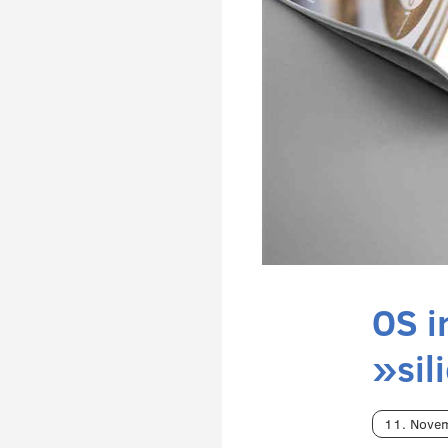
OS i
»sil
11. Nove