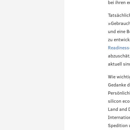
bei ihren 
Tatsächlic
»Gebrauchs
und eine 
zu entwick
Readiness
abzuschätz
aktuell sinn
Wie wichti
Gedanke de
Persönlich
silicon ec
Land and D
Internatio
Spedition 