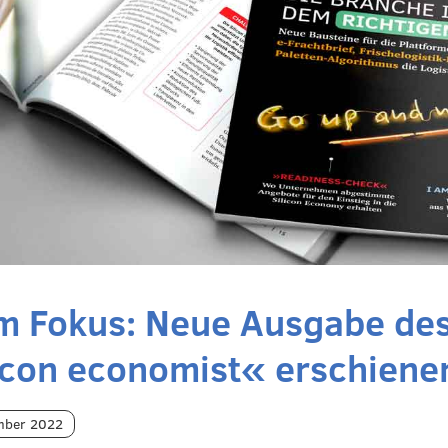
m Fokus: Neue Ausgabe de
icon economist« erschiene
mber 2022