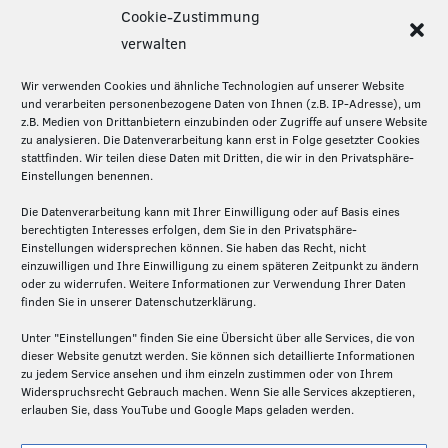
Cookie-Zustimmung
Diese Seite teilen:
verwalten
Wir verwenden Cookies und ähnliche Technologien auf unserer Website
und verarbeiten personenbezogene Daten von Ihnen (z.B. IP-Adresse), um
z.B. Medien von Drittanbietern einzubinden oder Zugriffe auf unsere Website
Über die Silicon Economy
zu analysieren. Die Datenverarbeitung kann erst in Folge gesetzter Cookies
stattfinden. Wir teilen diese Daten mit Dritten, die wir in den Privatsphäre-
Die Silicon Economy ist eine Initiative des
Einstellungen benennen.
Fraunhofer IML und ein Forschungsprojekt (2020-
Die Datenverarbeitung kann mit Ihrer Einwilligung oder auf Basis eines
2024) des Bundesministeriums für Digitales und
berechtigten Interesses erfolgen, dem Sie in den Privatsphäre-
Verkehr. Die Projektpartner – Fraunhofer IML,
Einstellungen widersprechen können. Sie haben das Recht, nicht
Fraunhofer ISST und Technische Universität
einzuwilligen und Ihre Einwilligung zu einem späteren Zeitpunkt zu ändern
oder zu widerrufen. Weitere Informationen zur Verwendung Ihrer Daten
Dortmund – schaffen hier auf der Basis von Open
finden Sie in unserer Datenschutzerklärung.
Source die Grundlagen für ein föderiertes und
dezentrales Plattformen-Ökosystem in der Logistik.
Unter "Einstellungen" finden Sie eine Übersicht über alle Services, die von
dieser Website genutzt werden. Sie können sich detaillierte Informationen
zu jedem Service ansehen und ihm einzeln zustimmen oder von Ihrem
Widerspruchsrecht Gebrauch machen. Wenn Sie alle Services akzeptieren,
erlauben Sie, dass YouTube und Google Maps geladen werden.