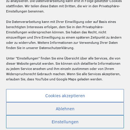
zu analysieren. Die Datenverarbeitung kann erst in Folge gesetzter Cookies
stattfinden. Wir teilen diese Daten mit Dritten, die wir in den Privatsphäre-
Die Silicon Economy ist eine Initiative des
Einstellungen benennen.
Fraunhofer IML und ein Forschungsprojekt (2020-
Die Datenverarbeitung kann mit Ihrer Einwilligung oder auf Basis eines
2024) des Bundesministeriums für Digitales und
berechtigten Interesses erfolgen, dem Sie in den Privatsphäre-
Verkehr. Die Projektpartner – Fraunhofer IML,
Einstellungen widersprechen können. Sie haben das Recht, nicht
Fraunhofer ISST und Technische Universität
einzuwilligen und Ihre Einwilligung zu einem späteren Zeitpunkt zu ändern
oder zu widerrufen. Weitere Informationen zur Verwendung Ihrer Daten
Dortmund – schaffen hier auf der Basis von Open
finden Sie in unserer Datenschutzerklärung.
Source die Grundlagen für ein föderiertes und
dezentrales Plattformen-Ökosystem in der Logistik.
Unter "Einstellungen" finden Sie eine Übersicht über alle Services, die von
dieser Website genutzt werden. Sie können sich detaillierte Informationen
zu jedem Service ansehen und ihm einzeln zustimmen oder von Ihrem
Widerspruchsrecht Gebrauch machen. Wenn Sie alle Services akzeptieren,
erlauben Sie, dass YouTube und Google Maps geladen werden.
Cookies akzeptieren
Ablehnen
Einstellungen
© Silicon Economy |
Datenschutzerklärung
|