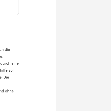
ch die
es
 durch eine
ilfe soll
. Die
s
und ohne