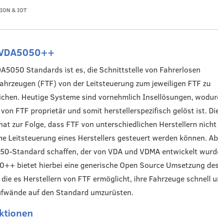
ON & IOT
ibVDA5050++
DA5050 Standards ist es, die Schnittstelle von Fahrerlosen
ahrzeugen (FTF) von der Leitsteuerung zum jeweiligen FTF zu
lichen. Heutige Systeme sind vornehmlich Insellösungen, wodur
von FTF proprietär und somit herstellerspezifisch gelöst ist. Di
at zur Folge, dass FTF von unterschiedlichen Herstellern nicht
 Leitsteuerung eines Herstellers gesteuert werden können. Abh
50-Standard schaffen, der von VDA und VDMA entwickelt wurde
0++ bietet hierbei eine generische Open Source Umsetzung de
die es Herstellern von FTF ermöglicht, ihre Fahrzeuge schnell 
ufwände auf den Standard umzurüsten.
ktionen