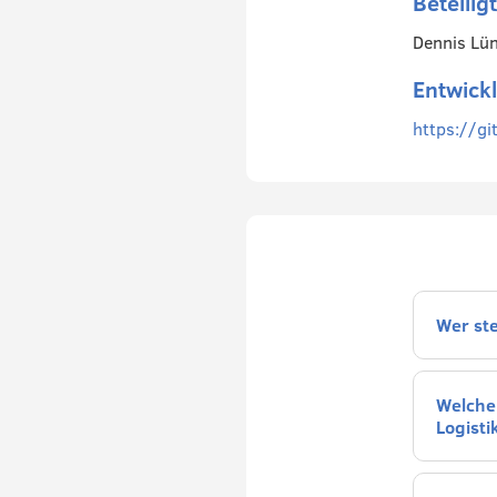
Beteilig
Dennis Lün
Entwick
https://gi
Wer st
Welchen
Logisti