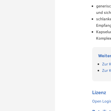
generisc
und sich
schlank
Empfang
Kapselu
Komplex
Weite
Zur 
Zur 
Lizenz
Open Logis