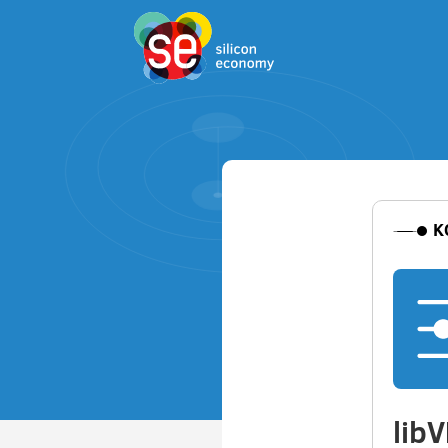
K
lib