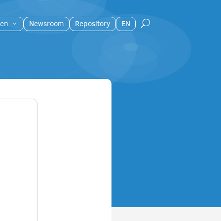
en
Newsroom
Repository
EN
U
3