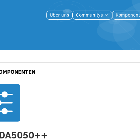
Über uns
Communitys
Komponent
3
OMPONENTEN
VDA5050++