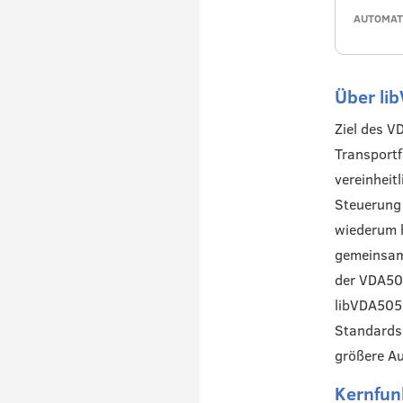
AUTOMATI
Über l
Ziel des V
Transportf
vereinheit
Steuerung 
wiederum h
gemeinsame
der VDA50
libVDA505
Standards 
größere A
Kernfun