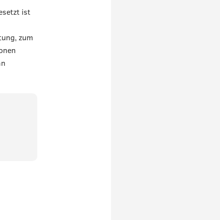
setzt ist
tung, zum
ionen
an