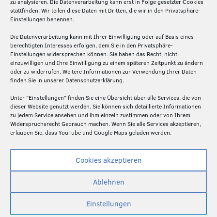
Über die Silicon Economy
zu analysieren. Die Datenverarbeitung kann erst in Folge gesetzter Cookies
stattfinden. Wir teilen diese Daten mit Dritten, die wir in den Privatsphäre-
Die Silicon Economy ist eine Initiative des
Einstellungen benennen.
Fraunhofer IML und ein Forschungsprojekt (2020-
Die Datenverarbeitung kann mit Ihrer Einwilligung oder auf Basis eines
2024) des Bundesministeriums für Digitales und
berechtigten Interesses erfolgen, dem Sie in den Privatsphäre-
Verkehr. Die Projektpartner – Fraunhofer IML,
Einstellungen widersprechen können. Sie haben das Recht, nicht
Fraunhofer ISST und Technische Universität
einzuwilligen und Ihre Einwilligung zu einem späteren Zeitpunkt zu ändern
oder zu widerrufen. Weitere Informationen zur Verwendung Ihrer Daten
Dortmund – schaffen hier auf der Basis von Open
finden Sie in unserer Datenschutzerklärung.
Source die Grundlagen für ein föderiertes und
dezentrales Plattformen-Ökosystem in der Logistik.
Unter "Einstellungen" finden Sie eine Übersicht über alle Services, die von
dieser Website genutzt werden. Sie können sich detaillierte Informationen
zu jedem Service ansehen und ihm einzeln zustimmen oder von Ihrem
Widerspruchsrecht Gebrauch machen. Wenn Sie alle Services akzeptieren,
erlauben Sie, dass YouTube und Google Maps geladen werden.
Cookies akzeptieren
Ablehnen
Einstellungen
© Silicon Economy |
Datenschutzerklärung
|