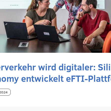
rverkehr wird digitaler: Sil
omy entwickelt eFTI-Plat
 2024