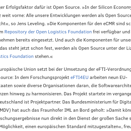
ger Erfolgsfaktor dafür ist Open Source. »In der Silicon Econom
 weit vorne: Alle unsere Entwicklungen werden als Open Sourc
icht«, so Jens Leveling. »Die Komponenten für den eCMR sind sc
im
Repository der Open Logistics Foundation
frei verfügbar un
ehmen bereits eingesetzt. Und auch die Komponenten für unse
 das steht jetzt schon fest, werden als Open Source unter der Li
stics Foundation
stehen.«
uropäische Union setzt bei der Umsetzung der eFTI-Verordnung
Source: In dem Forschungsprojekt
eFTI4EU
arbeiten neun EU-
taaten sowie diverse Organisationen daran, die Softwarearchit
zen hinweg zu harmonisieren. Das Projekt startete im vergang
utschland ist Projektpartner. Das Bundesministerium für Digit
MDV) hat auch das Fraunhofer IML an Bord geholt: »Damit kön
schungsergebnisse nun direkt in den Dienst der großen Sache s
Möglichkeit, einen europäischen Standard mitzugestalten«, freu