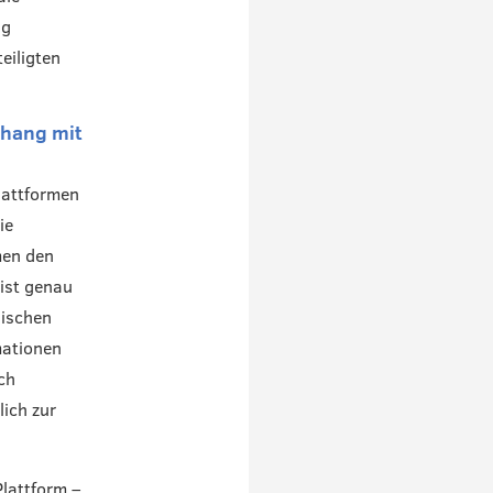
ng
eiligten
nhang mit
lattformen
ie
men den
 ist genau
wischen
mationen
ch
lich zur
lattform –