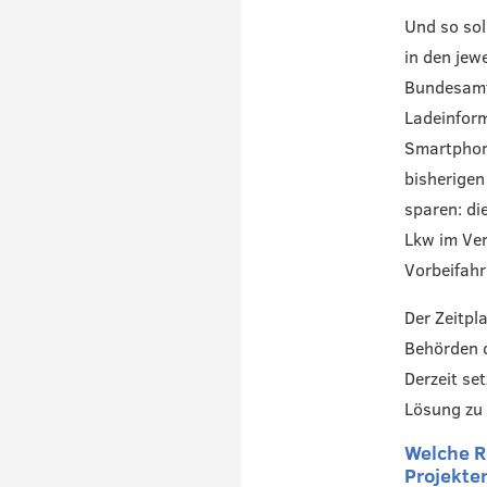
Und so sol
in den jew
Bundesamt 
Ladeinform
Smartphone
bisherigen
sparen: di
Lkw im Ver
Vorbeifahr
Der Zeitpl
Behörden d
Derzeit se
Lösung zu f
Welche R
Projekte