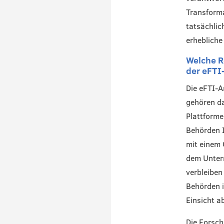
Transforma
tatsächlic
erhebliche
Welche R
der eFTI
Die eFTI-A
gehören da
Plattforme
Behörden I
mit einem
dem Unter
verbleiben
Behörden i
Einsicht a
Die Forsch