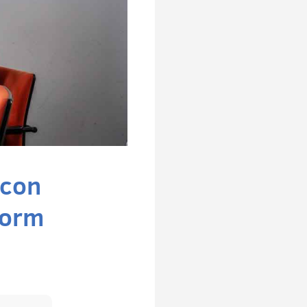
icon
tform