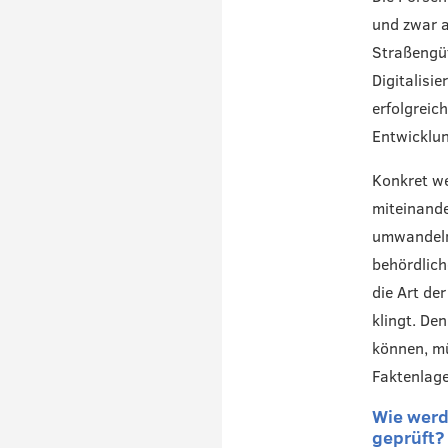
und zwar 
Straßengüt
Digitalisi
erfolgreic
Entwicklun
Konkret we
miteinande
umwandeln
behördlich
die Art de
klingt. De
können, mü
Faktenlage
Wie werd
geprüft?