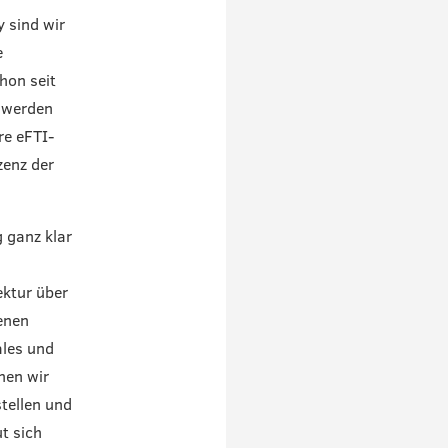
y sind wir
e
hon seit
d werden
re eFTI-
zenz der
 ganz klar
ektur über
enen
ales und
nen wir
tellen und
t sich