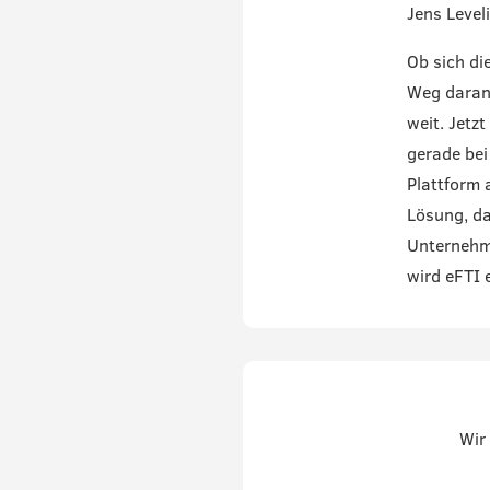
Jens Level
Ob sich di
Weg daran 
weit. Jetz
gerade bei
Plattform 
Lösung, da
Unternehme
wird eFTI e
Wir