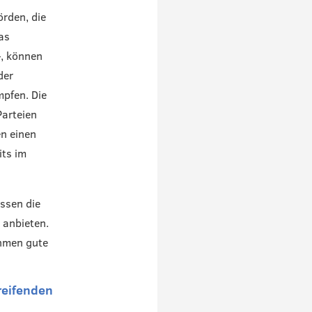
örden, die
as
–, können
der
mpfen. Die
Parteien
n einen
its im
ssen die
 anbieten.
ehmen gute
reifenden