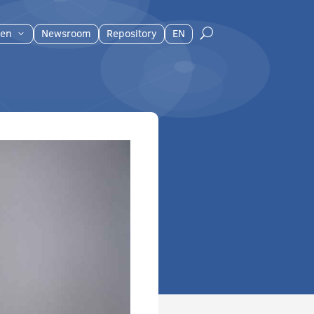
en
Newsroom
Repository
EN
U
3