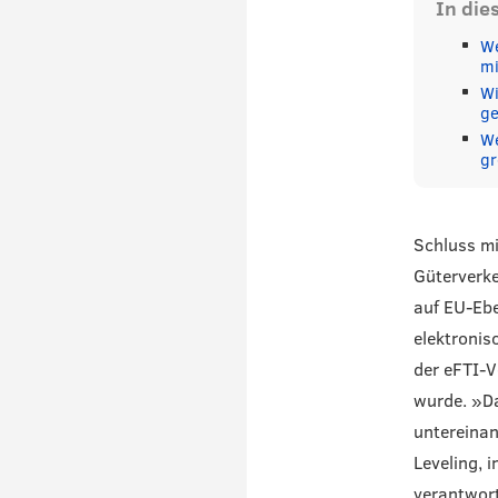
In die
We
mi
Wi
ge
We
gr
Schluss mi
Güterverke
auf EU-Ebe
elektronis
der eFTI-V
wurde. »D
untereinan
Leveling, 
verantwortl