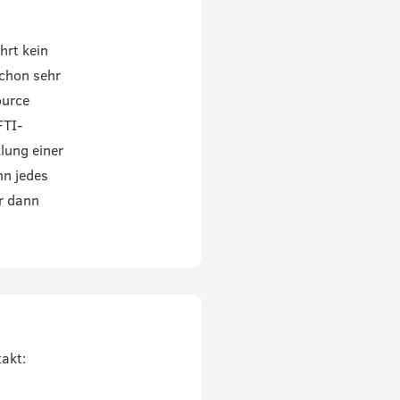
hrt kein
chon sehr
ource
FTI-
lung einer
nn jedes
r dann
akt: