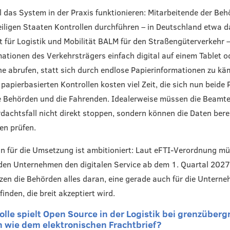
l das System in der Praxis funktionieren: Mitarbeitende der Beh
eiligen Staaten Kontrollen durchführen – in Deutschland etwa d
für Logistik und Mobilität BALM für den Straßengüterverkehr 
ationen des Verkehrsträgers einfach digital auf einem Tablet o
 abrufen, statt sich durch endlose Papierinformationen zu kä
 papierbasierten Kontrollen kosten viel Zeit, die sich nun beide 
e Behörden und die Fahrenden. Idealerweise müssen die Beamte
dachtsfall nicht direkt stoppen, sondern können die Daten bere
en prüfen.
an für die Umsetzung ist ambitioniert: Laut eFTI-Verordnung mü
en Unternehmen den digitalen Service ab dem 1. Quartal 2027
tzen die Behörden alles daran, eine gerade auch für die Untern
inden, die breit akzeptiert wird.
olle spielt Open Source in der Logistik bei grenzüberg
n wie dem elektronischen Frachtbrief?