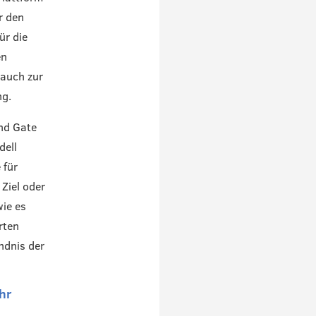
r den
ür die
en
 auch zur
ng.
und Gate
dell
 für
 Ziel oder
wie es
rten
ndnis der
hr