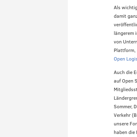
Als wichti
damit ganz
veröffentl
längerem 
von Untern
Plattform,
Open Logi
Auch die E
auf Open 
Mitgliedss
Ländergren
Sommer, De
Verkehr (B
unsere For
haben die 