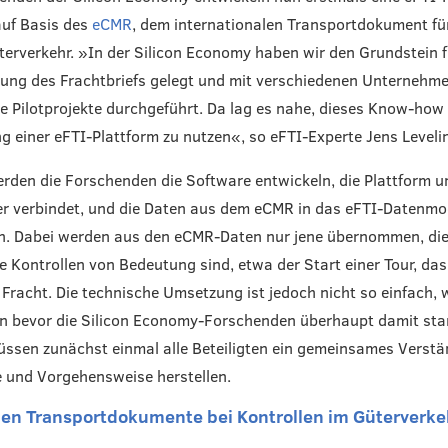
auf Basis des
eCMR
, dem internationalen Transportdokument fü
erverkehr. »In der Silicon Economy haben wir den Grundstein f
erung des Frachtbriefs gelegt und mit verschiedenen Unternehm
he Pilotprojekte durchgeführt. Da lag es nahe, dieses Know-how
g einer eFTI-Plattform zu nutzen«, so eFTI-Experte Jens Leveli
rden die Forschenden die Software entwickeln, die Plattform 
r verbindet, und die Daten aus dem eCMR in das eFTI-Datenmo
. Dabei werden aus den eCMR-Daten nur jene übernommen, die
e Kontrollen von Bedeutung sind, etwa der Start einer Tour, das
r Fracht. Die technische Umsetzung ist jedoch nicht so einfach, 
nn bevor die Silicon Economy-Forschenden überhaupt damit sta
ssen zunächst einmal alle Beteiligten ein gemeinsames Verstä
 und Vorgehensweise herstellen.
en Transportdokumente bei Kontrollen im Güterverke