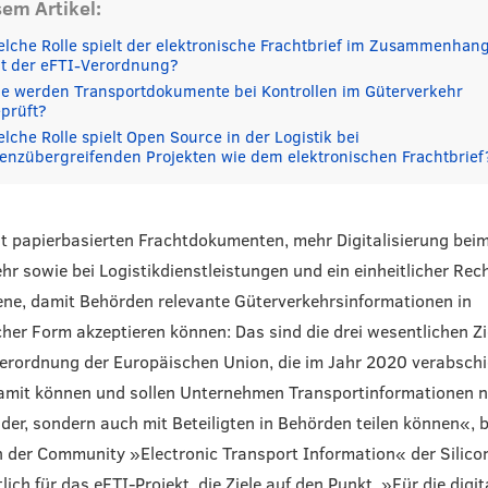
sem Artikel:
lche Rolle spielt der elektronische Frachtbrief im Zusammenhan
t der eFTI-Verordnung?
e werden Transportdokumente bei Kontrollen im Güterverkehr
prüft?
lche Rolle spielt Open Source in der Logistik bei
enzübergreifenden Projekten wie dem elektronischen Frachtbrief
t papierbasierten Frachtdokumenten, mehr Digitalisierung bei
hr sowie bei Logistikdienstleistungen und ein einheitlicher Re
ne, damit Behörden relevante Güterverkehrsinformationen in
cher Form akzeptieren können: Das sind die drei wesentlichen Zi
erordnung der Europäischen Union, die im Jahr 2020 verabsch
amit können und sollen Unternehmen Transportinformationen n
der, sondern auch mit Beteiligten in Behörden teilen können«, b
in der Community »Electronic Transport Information« der Silic
ich für das eFTI-Projekt, die Ziele auf den Punkt. »Für die digit