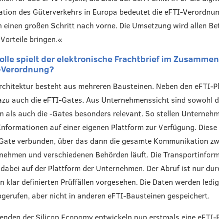
tion des Güterverkehrs in Europa bedeutet die eFTI-Verordnu
h einen großen Schritt nach vorne. Die Umsetzung wird allen Bet
 Vorteile bringen.«
olle spielt der elektronische Frachtbrief im Zusamme
-Verordnung?
rchitektur besteht aus mehreren Bausteinen. Neben den eFTI-P
zu auch die eFTI-Gates. Aus Unternehmenssicht sind sowohl d
n als auch die -Gates besonders relevant. So stellen Unterneh
nformationen auf einer eigenen Plattform zur Verfügung. Diese
 Gate verbunden, über das dann die gesamte Kommunikation z
nehmen und verschiedenen Behörden läuft. Die Transportinfor
 dabei auf der Plattform der Unternehmen. Der Abruf ist nur dur
n klar definierten Prüffällen vorgesehen. Die Daten werden ledig
bgerufen, aber nicht in anderen eFTI-Bausteinen gespeichert.
enden der Silicon Economy entwickeln nun erstmals eine eFTI-P