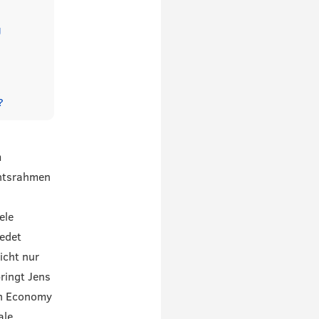
g
?
m
chtsrahmen
ele
iedet
icht nur
ringt Jens
on Economy
ale