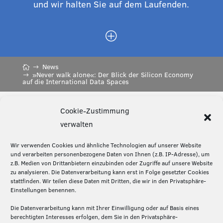
und wir halten Sie auf dem Laufenden.
P
News
»Never walk alone«: Der Blick der Silicon Economy
auf die International Data Spaces
Cookie-Zustimmung
Diese Seite teilen:
verwalten
Wir verwenden Cookies und ähnliche Technologien auf unserer Website
und verarbeiten personenbezogene Daten von Ihnen (z.B. IP-Adresse), um
z.B. Medien von Drittanbietern einzubinden oder Zugriffe auf unsere Website
Über die Silicon Economy
zu analysieren. Die Datenverarbeitung kann erst in Folge gesetzter Cookies
stattfinden. Wir teilen diese Daten mit Dritten, die wir in den Privatsphäre-
Die Silicon Economy ist eine Initiative des
Einstellungen benennen.
Fraunhofer IML und ein Forschungsprojekt (2020-
Die Datenverarbeitung kann mit Ihrer Einwilligung oder auf Basis eines
2024) des Bundesministeriums für Digitales und
berechtigten Interesses erfolgen, dem Sie in den Privatsphäre-
Verkehr. Die Projektpartner – Fraunhofer IML,