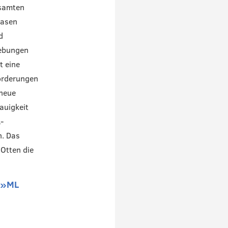
esamten
hasen
d
gebungen
t eine
forderungen
 neue
auigkeit
-
n. Das
 Otten die
r »ML