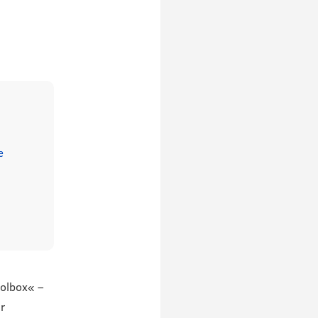
e
oolbox« –
r