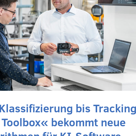
Klassifizierung bis Tracking
 Toolbox« bekommt neue
rithmen für KI-Software