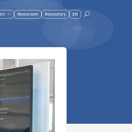
en
Newsroom
Repository
EN
U
3