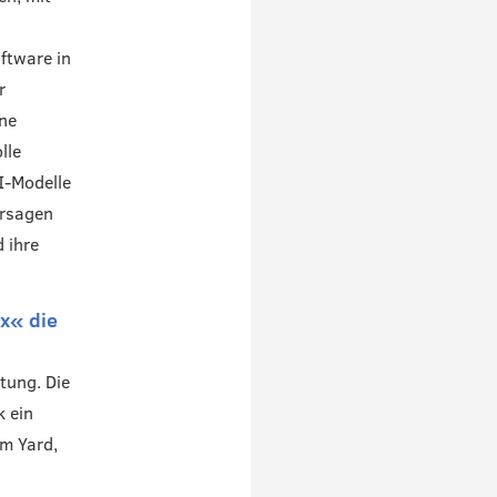
ftware in
r
ine
lle
I-Modelle
ersagen
 ihre
x« die
tung. Die
k ein
em Yard,