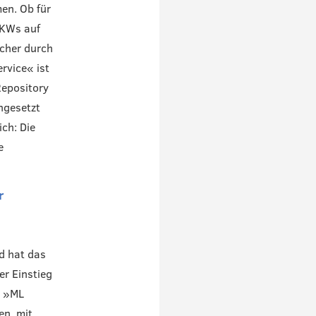
en. Ob für
LKWs auf
icher durch
rvice« ist
Repository
ngesetzt
ch: Die
e
r
nd hat das
er Einstieg
e »ML
en, mit