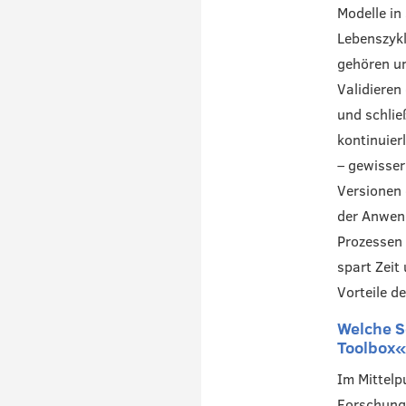
Modelle in
Lebenszyk
gehören un
Validieren
und schlie
kontinuier
– gewisser
Versionen 
der Anwend
Prozessen 
spart Zeit
Vorteile d
Welche Sc
Toolbox«
Im Mittelp
Forschungs