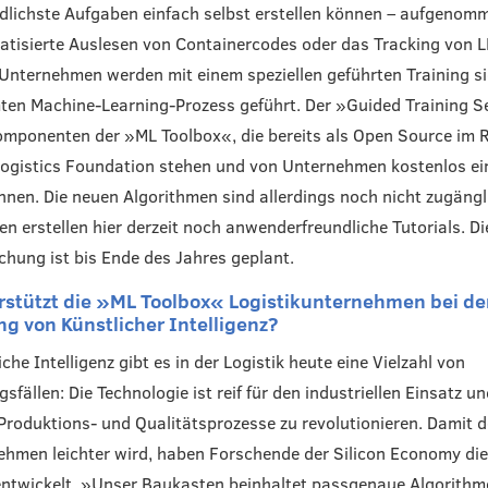
dlichste Aufgaben einfach selbst erstellen können – aufgenomm
tisierte Auslesen von Containercodes oder das Tracking von 
Unternehmen werden mit einem speziellen geführten Training s
en Machine-Learning-Prozess geführt. Der »Guided Training Se
omponenten der »ML Toolbox«, die bereits als Open Source im 
ogistics Foundation stehen und von Unternehmen kostenlos ei
nen. Die neuen Algorithmen sind allerdings noch nicht zugängli
n erstellen hier derzeit noch anwenderfreundliche Tutorials. Di
ichung ist bis Ende des Jahres geplant.
rstützt die »ML Toolbox« Logistikunternehmen bei de
ng von Künstlicher Intelligenz?
che Intelligenz gibt es in der Logistik heute eine Vielzahl von
fällen: Die Technologie ist reif für den industriellen Einsatz u
 Produktions- und Qualitätsprozesse zu revolutionieren. Damit d
ehmen leichter wird, haben Forschende der Silicon Economy di
ntwickelt. »Unser Baukasten beinhaltet passgenaue Algorithm