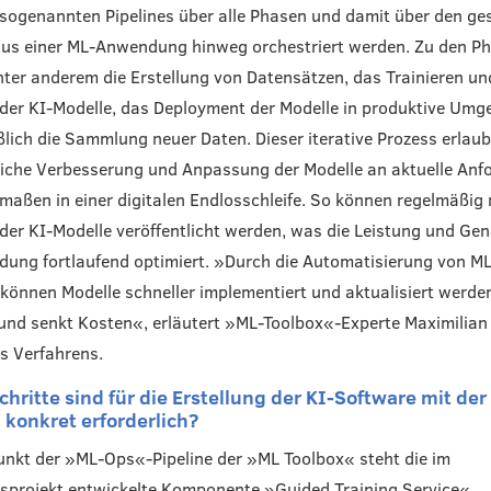
 sogenannten Pipelines über alle Phasen und damit über den g
lus einer ML-Anwendung hinweg orchestriert werden. Zu den P
ter anderem die Erstellung von Datensätzen, das Trainieren un
 der KI-Modelle, das Deployment der Modelle in produktive Um
ßlich die Sammlung neuer Daten. Dieser iterative Prozess erlaub
liche Verbesserung und Anpassung der Modelle an aktuelle An
maßen in einer digitalen Endlosschleife. So können regelmäßig
der KI-Modelle veröffentlicht werden, was die Leistung und Gen
ung fortlaufend optimiert. »Durch die Automatisierung von ML
können Modelle schneller implementiert und aktualisiert werde
 und senkt Kosten«, erläutert »ML-Toolbox«-Experte Maximilian
es Verfahrens.
hritte sind für die Erstellung der KI-Software mit de
 konkret erforderlich?
unkt der »ML-Ops«-Pipeline der »ML Toolbox« steht die im
projekt entwickelte Komponente »Guided Training Service«.