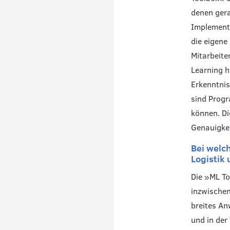
denen ger
Implement
die eigene
Mitarbeite
Learning h
Erkenntnis
sind Prog
können. Di
Genauigkei
Bei welc
Logistik
Die »ML To
inzwischen
breites An
und in der