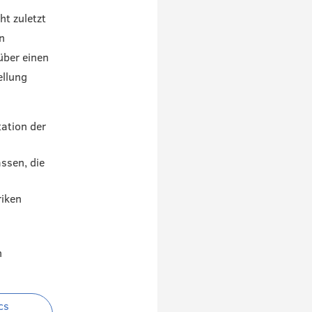
ht zuletzt
n
über einen
ellung
tation der
ssen, die
riken
n
cs