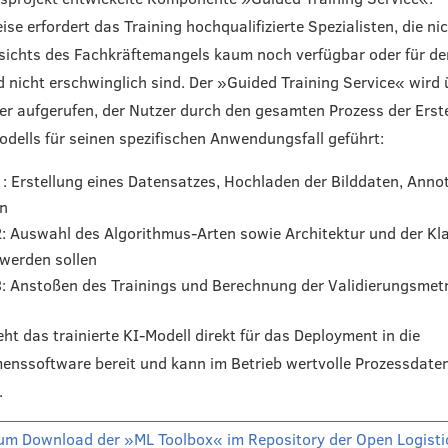
se erfordert das Training hochqualifizierte Spezialisten, die nic
ichts des Fachkräftemangels kaum noch verfügbar oder für de
d nicht erschwinglich sind. Der »Guided Training Service« wird 
 aufgerufen, der Nutzer durch den gesamten Prozess der Erst
odells für seinen spezifischen Anwendungsfall geführt:
1: Erstellung eines Datensatzes, Hochladen der Bilddaten, Anno
en
2: Auswahl des Algorithmus-Arten sowie Architektur und der Kla
werden sollen
3: Anstoßen des Trainings und Berechnung der Validierungsmet
ht das trainierte KI-Modell direkt für das Deployment in die
nssoftware bereit und kann im Betrieb wertvolle Prozessdate
.
um Download der »ML Toolbox« im Repository der Open Logisti