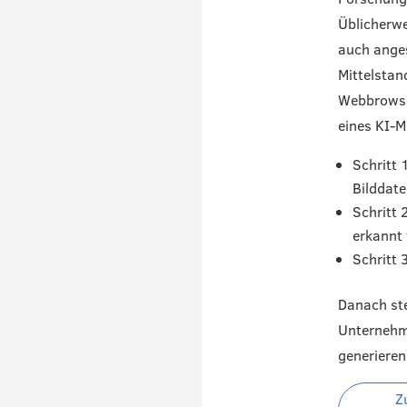
Üblicherwei
auch anges
Mittelstan
Webbrowser
eines KI-M
Schritt 
Bilddat
Schritt 
erkannt 
Schritt 
Danach ste
Unternehme
generieren
Z