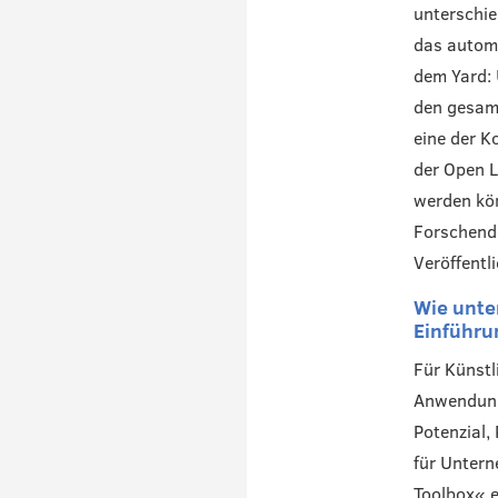
unterschie
das automa
dem Yard: 
den gesamt
eine der K
der Open L
werden kön
Forschende
Veröffentl
Wie unte
Einführu
Für Künstli
Anwendungs
Potenzial,
für Untern
Toolbox« e