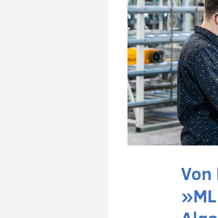
Von 
»ML
Algo