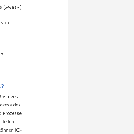
rs (»was«)
r
 von
an
«?
Ansatzes
rozess des
d Prozesse,
odellen
können KI-