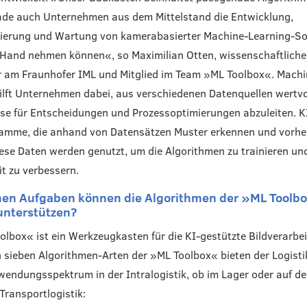
ade auch Unternehmen aus dem Mittelstand die Entwicklung,
ierung und Wartung von kamerabasierter Machine-Learning-So
 Hand nehmen können«, so Maximilian Otten, wissenschaftliche
r am Fraunhofer IML und Mitglied im Team »ML Toolbox«. Mach
ilft Unternehmen dabei, aus verschiedenen Datenquellen wertvo
se für Entscheidungen und Prozessoptimierungen abzuleiten. K
ramme, die anhand von Datensätzen Muster erkennen und vorh
ese Daten werden genutzt, um die Algorithmen zu trainieren und
t zu verbessern.
hen Aufgaben können die Algorithmen der »ML Toolbo
 unterstützen?
olbox« ist ein Werkzeugkasten für die KI-gestützte Bildverarbei
 sieben Algorithmen-Arten der »ML Toolbox« bieten der Logisti
wendungsspektrum in der Intralogistik, ob im Lager oder auf d
 Transportlogistik: