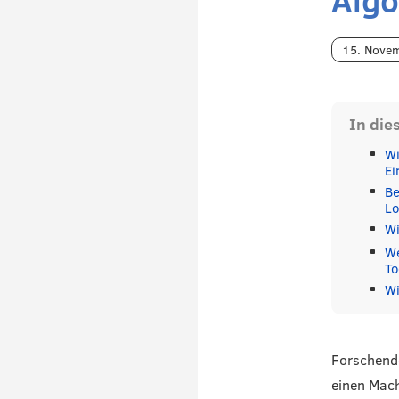
15. Nove
In die
Wi
Ei
Be
Lo
Wi
We
To
Wi
Forschende
einen Mac