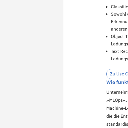
Classifi
Sowohl (
Erkennu
anderen
Object T
Ladungs
Text Re
Ladungs
Zu Use C
Wie funk
Unternehm
»MLOps«, k
Machine-Le
die die En
standardis