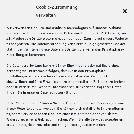
Cookie-Zustimmung
Diese Seite teilen:
verwalten
Wir verwenden Cookies und ähnliche Technologien auf unserer Website
und verarbeiten personenbezogene Daten von Ihnen (z.B. IP-Adresse), um
z.B. Medien von Drittanbietern einzubinden oder Zugriffe auf unsere Website
Über die Silicon Economy
zu analysieren. Die Datenverarbeitung kann erst in Folge gesetzter Cookies
stattfinden. Wir teilen diese Daten mit Dritten, die wir in den Privatsphäre-
Die Silicon Economy ist eine Initiative des
Einstellungen benennen.
Fraunhofer IML und ein Forschungsprojekt (2020-
2024) des Bundesministeriums für Digitales und
Die Datenverarbeitung kann mit Ihrer Einwilligung oder auf Basis eines
berechtigten Interesses erfolgen, dem Sie in den Privatsphäre-
Verkehr. Die Projektpartner – Fraunhofer IML,
Einstellungen widersprechen können. Sie haben das Recht, nicht
Fraunhofer ISST und Technische Universität
einzuwilligen und Ihre Einwilligung zu einem späteren Zeitpunkt zu ändern
Dortmund – schaffen hier auf der Basis von Open
oder zu widerrufen. Weitere Informationen zur Verwendung Ihrer Daten
finden Sie in unserer Datenschutzerklärung.
Source die Grundlagen für ein föderiertes und
dezentrales Plattformen-Ökosystem in der Logistik.
Unter "Einstellungen" finden Sie eine Übersicht über alle Services, die von
dieser Website genutzt werden. Sie können sich detaillierte Informationen
zu jedem Service ansehen und ihm einzeln zustimmen oder von Ihrem
Widerspruchsrecht Gebrauch machen. Wenn Sie alle Services akzeptieren,
erlauben Sie, dass YouTube und Google Maps geladen werden.