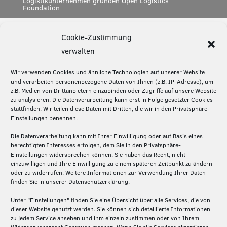
Logistikunternehmen gründen Open Logistics
Foundation
Cookie-Zustimmung
Diese Seite teilen:
verwalten
Wir verwenden Cookies und ähnliche Technologien auf unserer Website
und verarbeiten personenbezogene Daten von Ihnen (z.B. IP-Adresse), um
z.B. Medien von Drittanbietern einzubinden oder Zugriffe auf unsere Website
Über die Silicon Economy
zu analysieren. Die Datenverarbeitung kann erst in Folge gesetzter Cookies
stattfinden. Wir teilen diese Daten mit Dritten, die wir in den Privatsphäre-
Die Silicon Economy ist eine Initiative des
Einstellungen benennen.
Fraunhofer IML und ein Forschungsprojekt (2020-
Die Datenverarbeitung kann mit Ihrer Einwilligung oder auf Basis eines
2024) des Bundesministeriums für Digitales und
berechtigten Interesses erfolgen, dem Sie in den Privatsphäre-
Verkehr. Die Projektpartner – Fraunhofer IML,
Einstellungen widersprechen können. Sie haben das Recht, nicht
Fraunhofer ISST und Technische Universität
einzuwilligen und Ihre Einwilligung zu einem späteren Zeitpunkt zu ändern
oder zu widerrufen. Weitere Informationen zur Verwendung Ihrer Daten
Dortmund – schaffen hier auf der Basis von Open
finden Sie in unserer Datenschutzerklärung.
Source die Grundlagen für ein föderiertes und
dezentrales Plattformen-Ökosystem in der Logistik.
Unter "Einstellungen" finden Sie eine Übersicht über alle Services, die von
dieser Website genutzt werden. Sie können sich detaillierte Informationen
zu jedem Service ansehen und ihm einzeln zustimmen oder von Ihrem