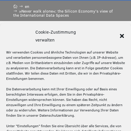
en
»Never walk alone«: the Silicon Economy’s view of
the International Data Spaces
Cookie-Zustimmung
Diese Seite teilen:
verwalten
Wir verwenden Cookies und ähnliche Technologien auf unserer Website
und verarbeiten personenbezogene Daten von Ihnen (z.B. IP-Adresse), um
z.B. Medien von Drittanbietern einzubinden oder Zugriffe auf unsere Website
Über die Silicon Economy
zu analysieren. Die Datenverarbeitung kann erst in Folge gesetzter Cookies
stattfinden. Wir teilen diese Daten mit Dritten, die wir in den Privatsphäre-
Die Silicon Economy ist eine Initiative des
Einstellungen benennen.
Fraunhofer IML und ein Forschungsprojekt (2020-
Die Datenverarbeitung kann mit Ihrer Einwilligung oder auf Basis eines
2024) des Bundesministeriums für Digitales und
berechtigten Interesses erfolgen, dem Sie in den Privatsphäre-
Verkehr. Die Projektpartner – Fraunhofer IML,
Einstellungen widersprechen können. Sie haben das Recht, nicht
Fraunhofer ISST und Technische Universität
einzuwilligen und Ihre Einwilligung zu einem späteren Zeitpunkt zu ändern
oder zu widerrufen. Weitere Informationen zur Verwendung Ihrer Daten
Dortmund – schaffen hier auf der Basis von Open
finden Sie in unserer Datenschutzerklärung.
Source die Grundlagen für ein föderiertes und
dezentrales Plattformen-Ökosystem in der Logistik.
Unter "Einstellungen" finden Sie eine Übersicht über alle Services, die von